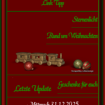
Link Tipp
Sternenlicht
Rund um Weihnachten
Geschenke für euch
Letzte Update
Mittwoch 31.12.2025